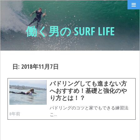
働く男の SURF LIFE
日:
2018年11月7日
パドリングしても進まない方
へおすすめ！基礎と強化のや
り方とは！？
パドリングのコツと家でもできる練習法
8年前
こ…