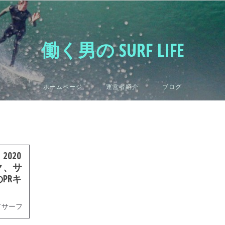
働く男の SURF LIFE
ホームページ
運営者紹介
ブログ
020
ク、サ
PRキ
てサーフ