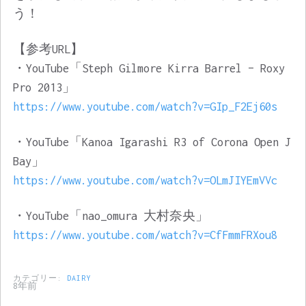
う！
【参考URL】
・YouTube「Steph Gilmore Kirra Barrel – Roxy
Pro 2013」
https://www.youtube.com/watch?v=GIp_F2Ej60s
・YouTube「Kanoa Igarashi R3 of Corona Open J
Bay」
https://www.youtube.com/watch?v=OLmJIYEmVVc
・YouTube「nao_omura 大村奈央」
https://www.youtube.com/watch?v=CfFmmFRXou8
カテゴリー:
DAIRY
8年前