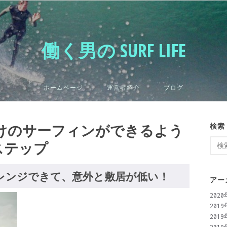
働く男の SURF LIFE
ホームページ
運営者紹介
ブログ
けのサーフィンができるよう
検索
検
ステップ
索:
レンジできて、意外と敷居が低い！
アー
202
201
201