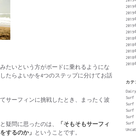
201
201
201
201
201
201
201
201
201
201
201
みたいという方がボードに乗れるようにな
したらよいかを4つのステップに分けてお話
カテ
Dair
Surf
てサーフィンに挑戦したとき、まったく波
Surf
Surf
Surf
Surf
と疑問に思ったのは、
「そもそもサーフィ
Unca
をするのか」
ということです。