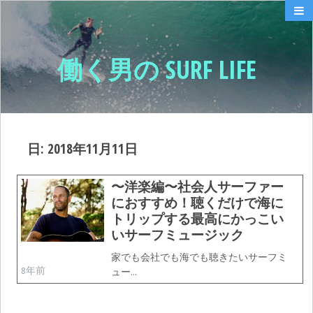
働く男の SURF LIFE
日:
2018年11月11日
〜洋楽編〜社会人サーファー
におすすめ！聴くだけで海に
トリップする最高にかっこい
いサーフミュージック
家でも会社でも海でも聴きたいサーフミ
8年前
ュー…